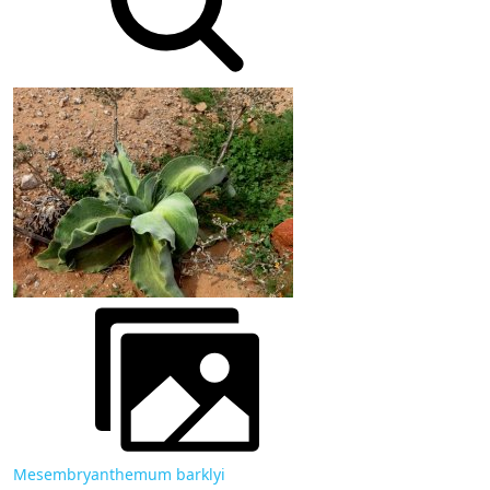
Mesembryanthemum barklyi